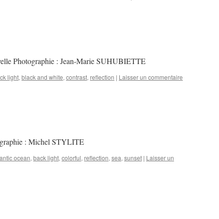
ivelle Photographie : Jean-Marie SUHUBIETTE
ck light
,
black and white
,
contrast
,
reflection
|
Laisser un commentaire
tographie : Michel STYLITE
lantic ocean
,
back light
,
colorful
,
reflection
,
sea
,
sunset
|
Laisser un