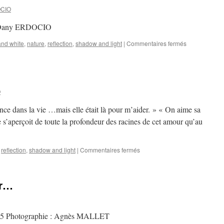
CIO
es Dany ERDOCIO
sur
and white
,
nature
,
reflection
,
shadow and light
|
Commentaires fermés
Présence?
O
nce dans la vie …mais elle était là pour m’aider. » « On aime sa
e s’aperçoit de toute la profondeur des racines de cet amour qu’au
sur
,
reflection
,
shadow and light
|
Commentaires fermés
Suite
…
ur…
25 Photographie : Agnès MALLET