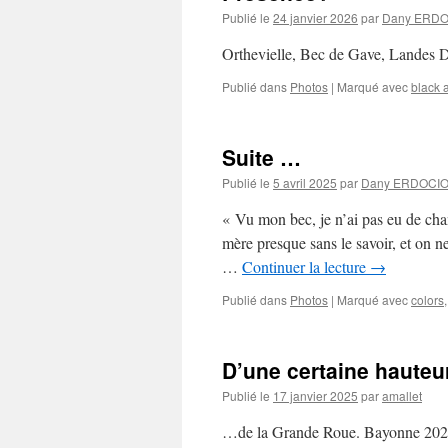
Publié le
24 janvier 2026
par
Dany ERDO
Orthevielle, Bec de Gave, Land
Publié dans
Photos
|
Marqué avec
black 
Suite …
Publié le
5 avril 2025
par
Dany ERDOCI
« Vu mon bec, je n’ai pas eu de cha
mère presque sans le savoir, et on n
…
Continuer la lecture
→
Publié dans
Photos
|
Marqué avec
colors
D’une certaine haute
Publié le
17 janvier 2025
par
amallet
…de la Grande Roue. Bayonne 20