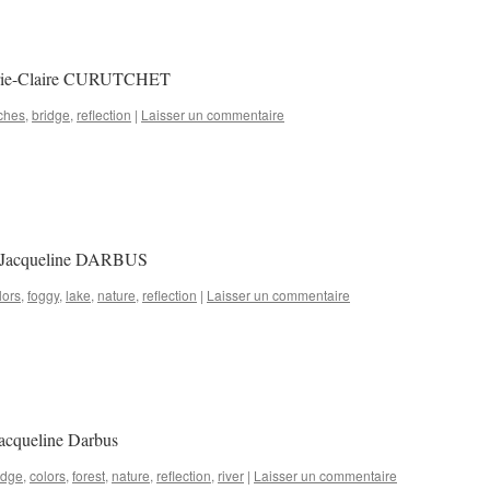
Marie-Claire CURUTCHET
ches
,
bridge
,
reflection
|
Laisser un commentaire
 :Jacqueline DARBUS
lors
,
foggy
,
lake
,
nature
,
reflection
|
Laisser un commentaire
Jacqueline Darbus
idge
,
colors
,
forest
,
nature
,
reflection
,
river
|
Laisser un commentaire