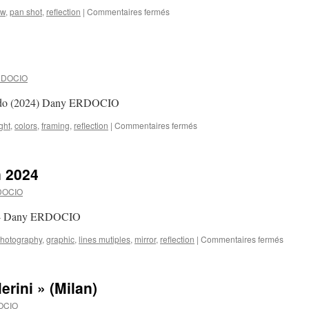
sur
ew
,
pan shot
,
reflection
|
Commentaires fermés
D’une
certaine
hauteur…
RDOCIO
rando (2024) Dany ERDOCIO
sur
ght
,
colors
,
framing
,
reflection
|
Commentaires fermés
« Tchin,
tchin! »
n 2024
DOCIO
 2024 Dany ERDOCIO
sur
photography
,
graphic
,
lines mutiples
,
mirror
,
reflection
|
Commentaires fermés
Hôtel
particul
Milan
rini » (Milan)
2024
OCIO