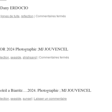
2024 Dany ERDOCIO
sur
,
lignes de fuite
,
reflection
|
Commentaires fermés
Vue
du
« Ponte
Alda
Merini »
(Milan)
D’OR 2024 Photographie ;MJ JOUVENCEL
sur
flection
,
seaside
,
shishsand
|
Commentaires fermés
Reflets
d’eau
!
de soleil a Biarritz….2024. Photographie ; MJ JOUVENCEL
flection
,
seaside
,
sunset
|
Laisser un commentaire