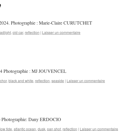
e
, 2024. Photographie : Marie-Claire CURUTCHET
adlight
,
old car
,
reflection
|
Laisser un commentaire
2024 Photographie : MJ JOUVENCEL
chor
,
black and white
,
reflection
,
seaside
|
Laisser un commentaire
es) Photographie: Dany ERDOCIO
 low tide
,
atlantic ocean
,
dusk
,
pan shot
,
reflection
|
Laisser un commentaire