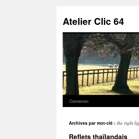
Aller
au
Atelier Clic 64
contenu
Connexion
the right li
Archives par mot-clé :
Reflets thaïlandais