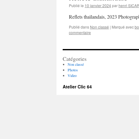
Publié le
10 janvier 2024
par
henri SICA
Reflets thaïlandais, 2023 Photogr
Publié dans
Non classé
|
Marqué avec
bo
commentaire
Catégories
Non classé
Photos
Video
Atelier Clic 64