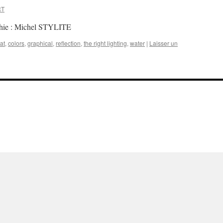
RT
aphie : Michel STYLITE
at
,
colors
,
graphical
,
reflection
,
the right lighting
,
water
|
Laisser un