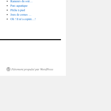
Rameurs du soir…
Parc aquatique
Pêche à pied
Jeux de cornes …
Oh ! Il m’a copiée…!
Fièrement propulsé par WordPress