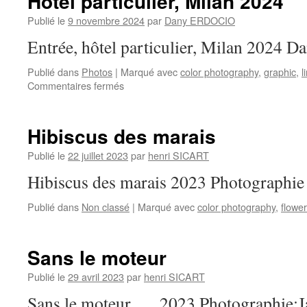
Hôtel particulier, Milan 2024
Publié le
9 novembre 2024
par
Dany ERDOCIO
Entrée, hôtel particulier, Milan 2024
Publié dans
Photos
|
Marqué avec
color photography
,
graphic
,
l
sur
Commentaires fermés
Hôtel
particulier,
Milan
Hibiscus des marais
2024
Publié le
22 juillet 2023
par
henri SICART
Hibiscus des marais 2023 Photographi
Publié dans
Non classé
|
Marqué avec
color photography
,
flowe
Sans le moteur
Publié le
29 avril 2023
par
henri SICART
Sans le moteur . 2023 Photographie