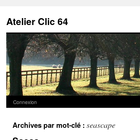
Aller
au
Atelier Clic 64
contenu
Connexion
seascape
Archives par mot-clé :