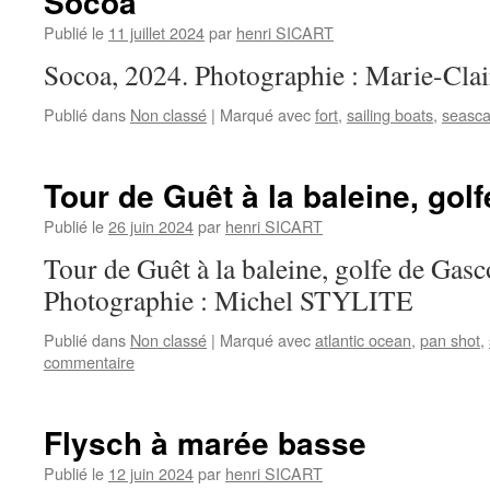
Socoa
Publié le
11 juillet 2024
par
henri SICART
Socoa, 2024. Photographie : Marie-
Publié dans
Non classé
|
Marqué avec
fort
,
sailing boats
,
seasc
Tour de Guêt à la baleine, go
Publié le
26 juin 2024
par
henri SICART
Tour de Guêt à la baleine, golfe de Gas
Photographie : Michel STYLITE
Publié dans
Non classé
|
Marqué avec
atlantic ocean
,
pan shot
,
commentaire
Flysch à marée basse
Publié le
12 juin 2024
par
henri SICART