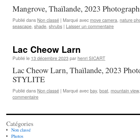
Mangrove, Thaïlande, 2023 Photograp
Publié dans
Non classé
|
Marqué avec
move camera
,
nature ph
seascape
,
shade
,
shrubs
|
Laisser un commentaire
Lac Cheow Larn
Publié le
13 décembre 2023
par
henri SICART
Lac Cheow Larn, Thaïlande, 2023 Photo
STYLITE
Publié dans
Non classé
|
Marqué avec
bay
,
boat
,
mountain view
commentaire
Catégories
Non classé
Photos