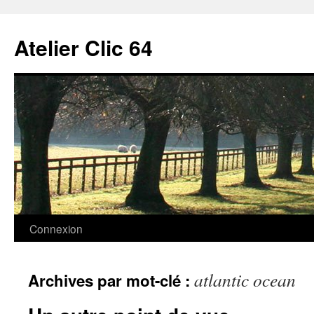
Aller
au
Atelier Clic 64
contenu
Connexion
atlantic ocean
Archives par mot-clé :