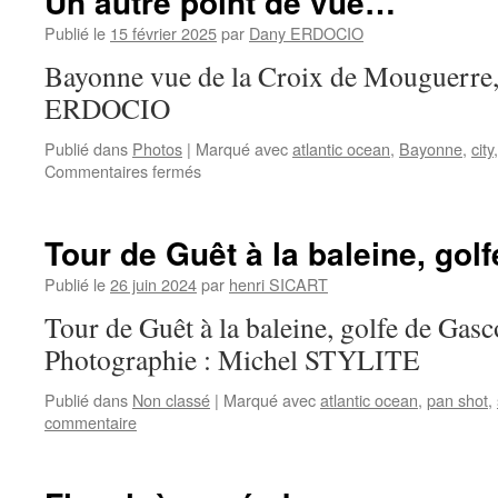
Un autre point de vue…
Publié le
15 février 2025
par
Dany ERDOCIO
Bayonne vue de la Croix de Mouguerre
ERDOCIO
Publié dans
Photos
|
Marqué avec
atlantic ocean
,
Bayonne
,
city
sur
Commentaires fermés
Un
autre
point
Tour de Guêt à la baleine, go
de
vue…
Publié le
26 juin 2024
par
henri SICART
Tour de Guêt à la baleine, golfe de Gas
Photographie : Michel STYLITE
Publié dans
Non classé
|
Marqué avec
atlantic ocean
,
pan shot
,
commentaire