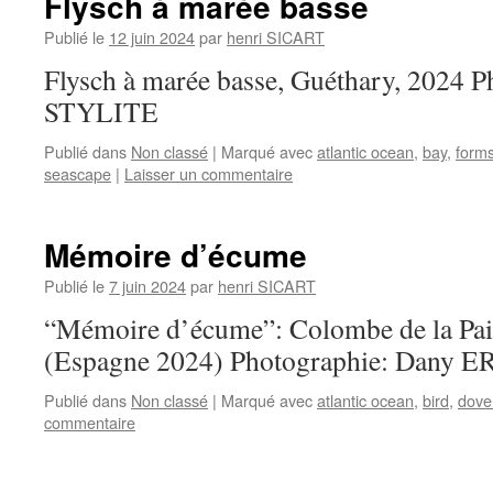
Flysch à marée basse
Publié le
12 juin 2024
par
henri SICART
Flysch à marée basse, Guéthary, 2024 P
STYLITE
Publié dans
Non classé
|
Marqué avec
atlantic ocean
,
bay
,
form
seascape
|
Laisser un commentaire
Mémoire d’écume
Publié le
7 juin 2024
par
henri SICART
“Mémoire d’écume”: Colombe de la Paix
(Espagne 2024) Photographie: Dany 
Publié dans
Non classé
|
Marqué avec
atlantic ocean
,
bird
,
dove
commentaire