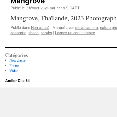
Mangrove
Publié le
7 février 2024
par
henri SICART
Mangrove, Thaïlande, 2023 Photograp
Publié dans
Non classé
|
Marqué avec
move camera
,
nature ph
seascape
,
shade
,
shrubs
|
Laisser un commentaire
Catégories
Non classé
Photos
Video
Atelier Clic 64