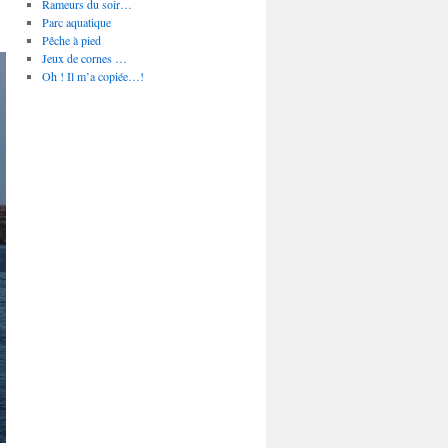
Rameurs du soir…
Parc aquatique
Pêche à pied
Jeux de cornes …
Oh ! Il m’a copiée…!