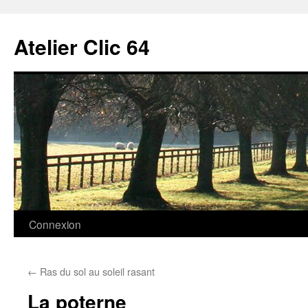
Aller
au
Atelier Clic 64
contenu
Connexion
←
Ras du sol au soleil rasant
La poterne