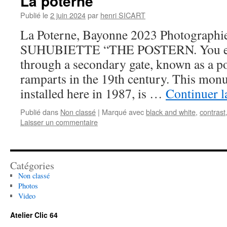
La poterne
Publié le
2 juin 2024
par
henri SICART
La Poterne, Bayonne 2023 Photographie
SUHUBIETTE “THE POSTERN. You ente
through a secondary gate, known as a p
ramparts in the 19th century. This monu
installed here in 1987, is …
Continuer l
Publié dans
Non classé
|
Marqué avec
black and white
,
contrast
Laisser un commentaire
Catégories
Non classé
Photos
Video
Atelier Clic 64