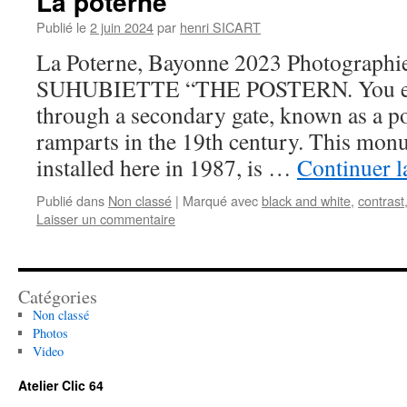
La poterne
Publié le
2 juin 2024
par
henri SICART
La Poterne, Bayonne 2023 Photographie
SUHUBIETTE “THE POSTERN. You ente
through a secondary gate, known as a p
ramparts in the 19th century. This monu
installed here in 1987, is …
Continuer l
Publié dans
Non classé
|
Marqué avec
black and white
,
contrast
Laisser un commentaire
Catégories
Non classé
Photos
Video
Atelier Clic 64