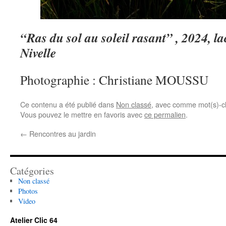
“Ras du sol au soleil rasant” , 2024, la
Nivelle
Photographie : Christiane MOUSSU
Ce contenu a été publié dans
Non classé
, avec comme mot(s)-c
Vous pouvez le mettre en favoris avec
ce permalien
.
←
Rencontres au jardin
Catégories
Non classé
Photos
Video
Atelier Clic 64