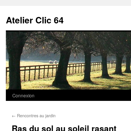
Aller
au
Atelier Clic 64
contenu
Connexion
←
Rencontres au jardin
Ras du sol au soleil rasant