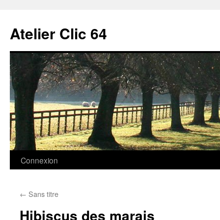
Aller
au
Atelier Clic 64
contenu
Connexion
←
Sans titre
Hibiscus des marais