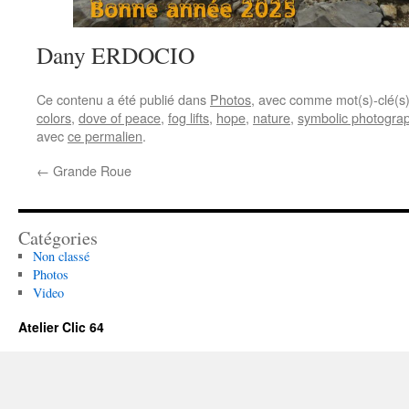
Dany ERDOCIO
Ce contenu a été publié dans
Photos
, avec comme mot(s)-clé(s
colors
,
dove of peace
,
fog lifts
,
hope
,
nature
,
symbolic photogra
avec
ce permalien
.
←
Grande Roue
Catégories
Non classé
Photos
Video
Atelier Clic 64