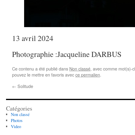
13 avril 2024
Photographie :Jacqueline DARBUS
Ce contenu a été publié dans
Non classé
, avec comme mot(s)-c
pouvez le mettre en favoris avec
ce permalien
.
←
Solitude
Catégories
Non classé
Photos
Video