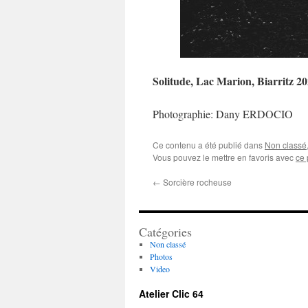
Solitude, Lac Marion, Biarritz 2
Photographie: Dany ERDOCIO
Ce contenu a été publié dans
Non classé
Vous pouvez le mettre en favoris avec
ce 
←
Sorcière rocheuse
Catégories
Non classé
Photos
Video
Atelier Clic 64