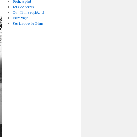
Pêche à pied
Jeux de cornes …
Oh ! Il m’a copiée…!
Fière vigie
Sur la route de Giens