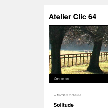
Aller
au
Atelier Clic 64
contenu
Connexion
←
Sorcière rocheuse
Solitude