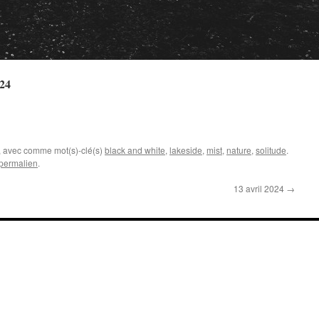
024
, avec comme mot(s)-clé(s)
black and white
,
lakeside
,
mist
,
nature
,
solitude
.
permalien
.
13 avril 2024
→