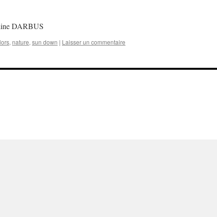
ueline DARBUS
lors
,
nature
,
sun down
|
Laisser un commentaire