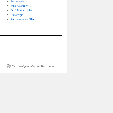
Pêche à pied
Jeux de cornes …
Oh ! Il m’a copiée…!
Fière vigie
Sur la route de Giens
Fièrement propulsé par WordPress