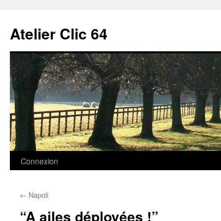
Aller
au
Atelier Clic 64
contenu
Connexion
←
Napoli
“A ailes déployées !”