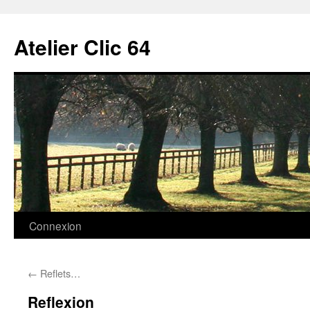
Aller
au
Atelier Clic 64
contenu
Connexion
←
Reflets…
Reflexion