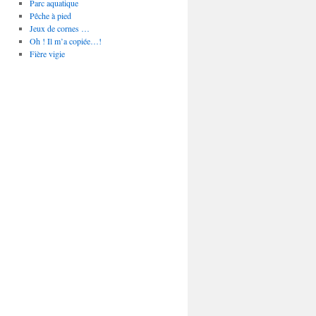
Parc aquatique
Pêche à pied
Jeux de cornes …
Oh ! Il m’a copiée…!
Fière vigie