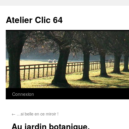
Aller
au
Atelier Clic 64
contenu
Connexion
←
…si belle en ce miroir !
Au jardin botanique,