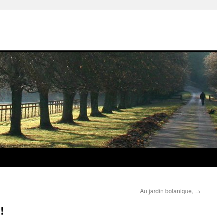
Au jardin botanique,
→
!