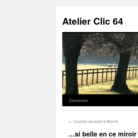
Aller
au
Atelier Clic 64
contenu
Connexion
←
Coucher de soleil à Biarritz
…si belle en ce miroir 