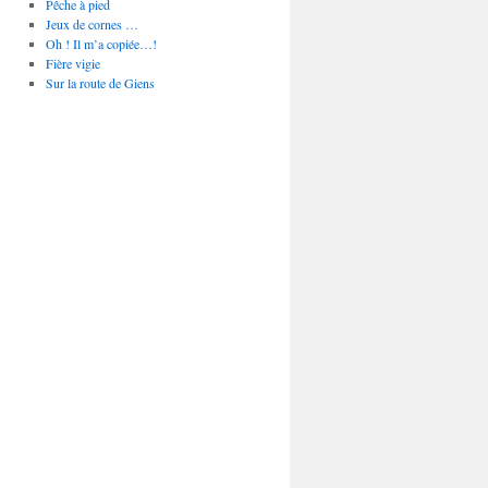
Pêche à pied
Jeux de cornes …
Oh ! Il m’a copiée…!
Fière vigie
Sur la route de Giens