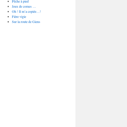
Pêche à pied
Jeux de cornes …
Oh ! Il m’a copiée…!
Fière vigie
Sur la route de Giens