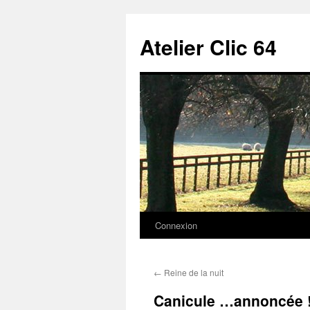
Aller
au
Atelier Clic 64
contenu
Connexion
←
Reine de la nuit
Canicule …annoncée !