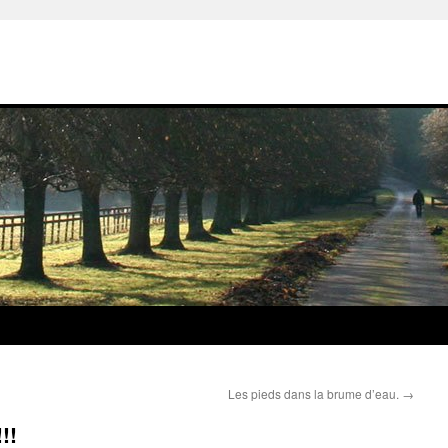
Les pieds dans la brume d’eau.
→
!!