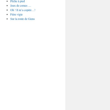
Pêche à pied
Jeux de cornes …
Oh ! Il m’a copiée…!
Fière vigie
Sur la route de Giens