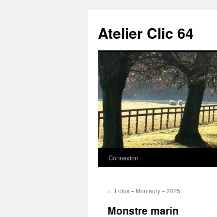
Aller
au
Atelier Clic 64
contenu
Connexion
←
Lotus – Montaury – 2025
Monstre marin