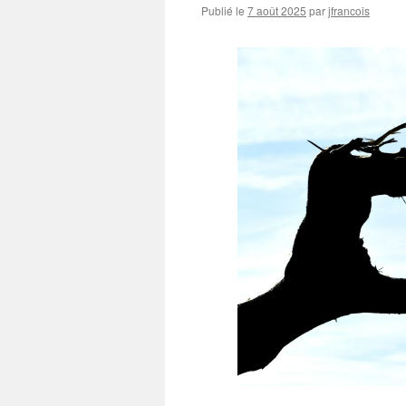
Publié le
7 août 2025
par
jfrancois