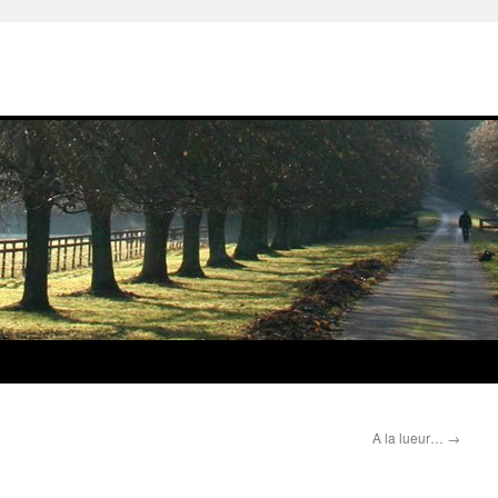
A la lueur…
→