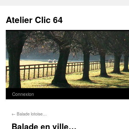
Aller
au
Atelier Clic 64
contenu
Connexion
←
Balade lotoise…
Balade en ville…