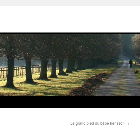
Le grand pied du bébé hérisson
→