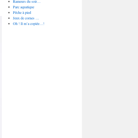
Rameurs du soir…
Parc aquatique
Pêche à pied
Jeux de cornes …
Oh ! Il m’a copiée…!