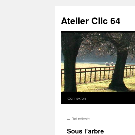
Aller
au
Atelier Clic 64
contenu
Connexion
←
Rat céleste
Sous l’arbre