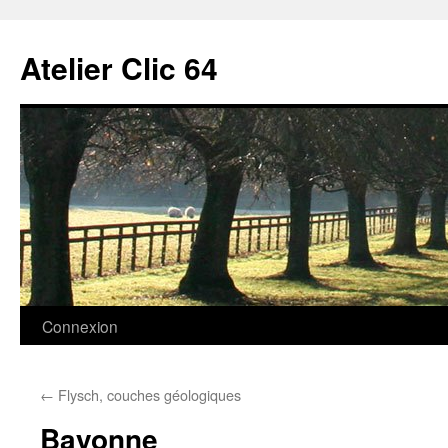
Aller
au
Atelier Clic 64
contenu
Connexion
←
Flysch, couches géologiques
Bayonne