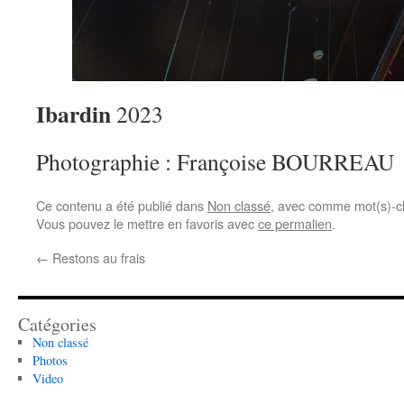
Ibardin
2023
Photographie : Françoise BOURREAU
Ce contenu a été publié dans
Non classé
, avec comme mot(s)-c
Vous pouvez le mettre en favoris avec
ce permalien
.
←
Restons au frais
Catégories
Non classé
Photos
Video