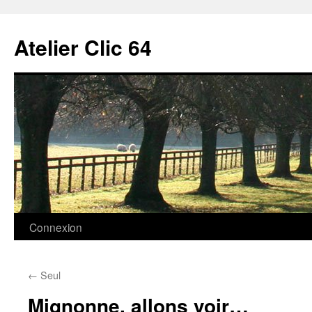
Aller
au
Atelier Clic 64
contenu
Connexion
←
Seul
Mignonne, allons voir…