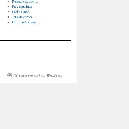
Rameurs du soir…
Parc aquatique
Pêche à pied
Jeux de cornes …
Oh ! Il m’a copiée…!
Fièrement propulsé par WordPress