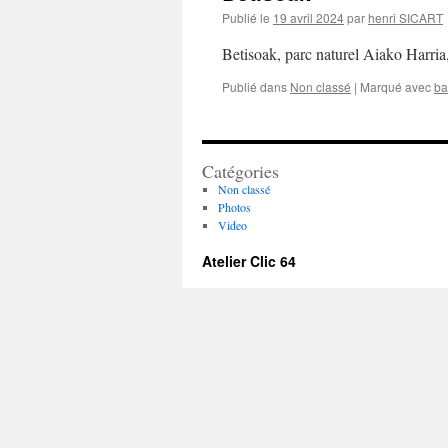
Publié le
19 avril 2024
par
henri SICART
Betisoak, parc naturel Aiako Har
Publié dans
Non classé
|
Marqué avec
ba
Catégories
Non classé
Photos
Video
Atelier Clic 64