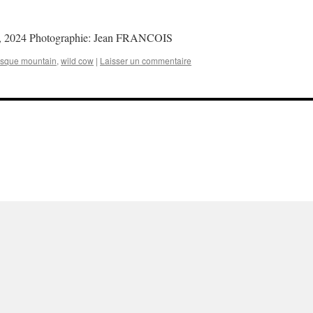
ria, 2024 Photographie: Jean FRANCOIS
sque mountain
,
wild cow
|
Laisser un commentaire