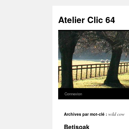
Aller
au
Atelier Clic 64
contenu
Connexion
wild cow
Archives par mot-clé :
Betisoak