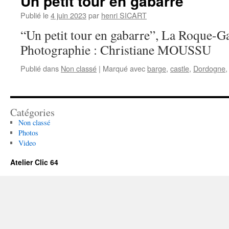
Un petit tour en gabarre
Publié le
4 juin 2023
par
henri SICART
“Un petit tour en gabarre”, La Roque-G
Photographie : Christiane MOUSSU
Publié dans
Non classé
|
Marqué avec
barge
,
castle
,
Dordogne
Catégories
Non classé
Photos
Video
Atelier Clic 64