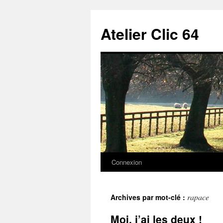
Aller
au
Atelier Clic 64
contenu
Connexion
rapace
Archives par mot-clé :
Moi, j’ai les deux !