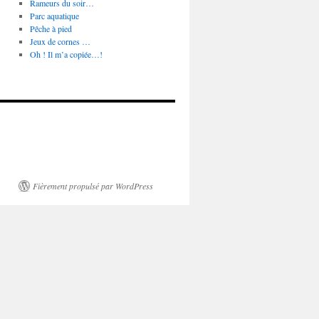
Rameurs du soir…
Parc aquatique
Pêche à pied
Jeux de cornes …
Oh ! Il m’a copiée…!
Fièrement propulsé par WordPress