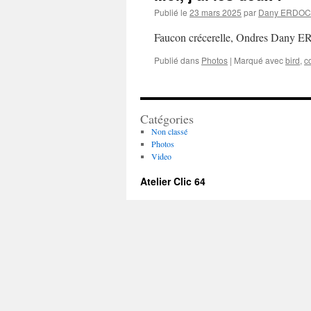
Publié le
23 mars 2025
par
Dany ERDOC
Faucon crécerelle, Ondres Dany
Publié dans
Photos
|
Marqué avec
bird
,
c
Catégories
Non classé
Photos
Video
Atelier Clic 64