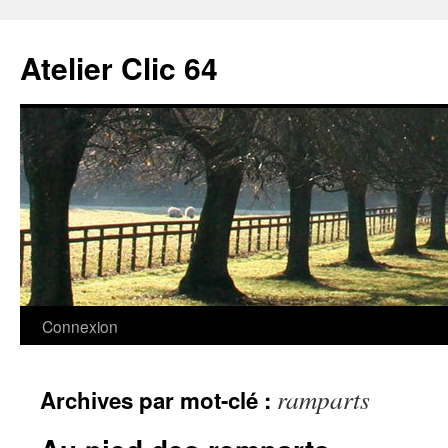
Aller
au
Atelier Clic 64
contenu
Connexion
ramparts
Archives par mot-clé :