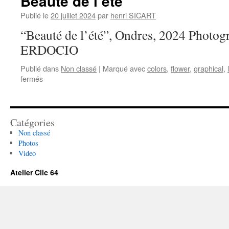
Beauté de l’été
Publié le
20 juillet 2024
par
henri SICART
“Beauté de l’été”, Ondres, 2024 Photog
ERDOCIO
Publié dans
Non classé
|
Marqué avec
colors
,
flower
,
graphical
,
sur
fermés
Beauté
de
l’été
Catégories
Non classé
Photos
Video
Atelier Clic 64