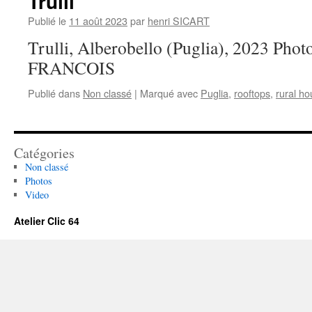
Trulli
Publié le
11 août 2023
par
henri SICART
Trulli, Alberobello (Puglia), 2023 Phot
FRANCOIS
Publié dans
Non classé
|
Marqué avec
Puglia
,
rooftops
,
rural h
Catégories
Non classé
Photos
Video
Atelier Clic 64