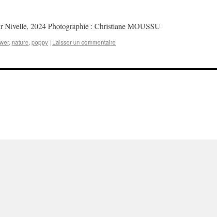
sur Nivelle, 2024 Photographie : Christiane MOUSSU
ower
,
nature
,
poppy
|
Laisser un commentaire