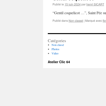
Publié le
15 juin 2024
par
henri SICART
“Gentil coquelicot …”, Saint Pée 
Publié dans
Non classé
|
Marqué avec
fl
Catégories
Non classé
Photos
Video
Atelier Clic 64