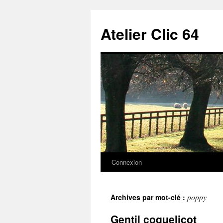
Aller
au
Atelier Clic 64
contenu
Connexion
poppy
Archives par mot-clé :
Gentil coquelicot