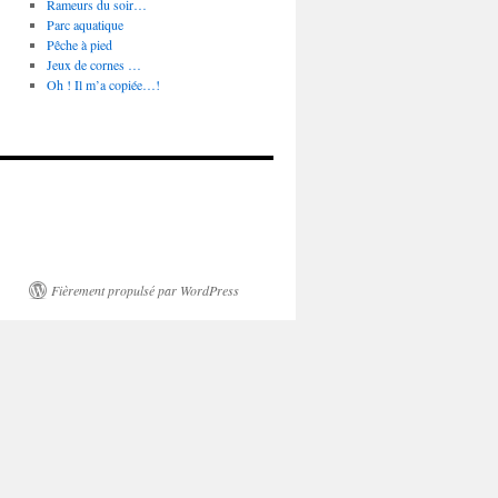
Rameurs du soir…
Parc aquatique
Pêche à pied
Jeux de cornes …
Oh ! Il m’a copiée…!
Fièrement propulsé par WordPress