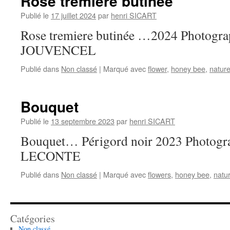
Rose trémière butinée
Publié le
17 juillet 2024
par
henri SICART
Rose tremiere butinée …2024 Photogra
JOUVENCEL
Publié dans
Non classé
|
Marqué avec
flower
,
honey bee
,
natur
Bouquet
Publié le
13 septembre 2023
par
henri SICART
Bouquet… Périgord noir 2023 Photogr
LECONTE
Publié dans
Non classé
|
Marqué avec
flowers
,
honey bee
,
natu
Catégories
Non classé