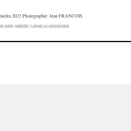
e piedra 2023 Photographie: Jean FRANCOIS
esh water
,
waterfall
|
Laisser un commentaire