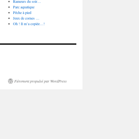
Rameurs du soir…
Parc aquatique
Pêche à pied
Jeux de cornes …
Oh ! Il m’a copiée…!
Fièrement propulsé par WordPress