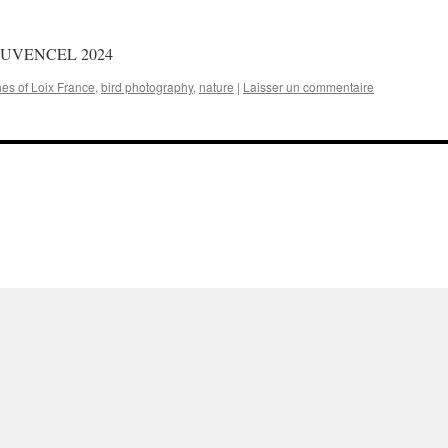
 JOUVENCEL 2024
es of Loix France
,
bird photography
,
nature
|
Laisser un commentaire