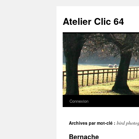
Aller
au
Atelier Clic 64
contenu
Connexion
bird photo
Archives par mot-clé :
Bernache