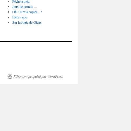
Pêche à pied
Jeux de cornes …
Oh ! Il m’a copiée…!
Fière vigie
Sur la route de Giens
Fièrement propulsé par WordPress