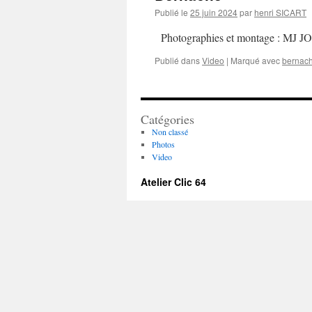
Publié le
25 juin 2024
par
henri SICART
Photographies et montage : MJ
Publié dans
Video
|
Marqué avec
bernach
Catégories
Non classé
Photos
Video
Atelier Clic 64