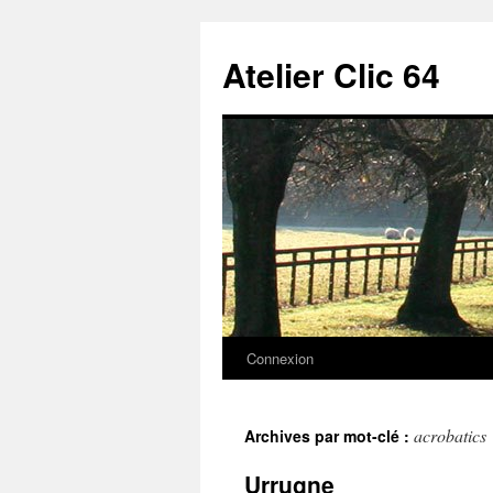
Aller
au
Atelier Clic 64
contenu
Connexion
acrobatics
Archives par mot-clé :
Urrugne