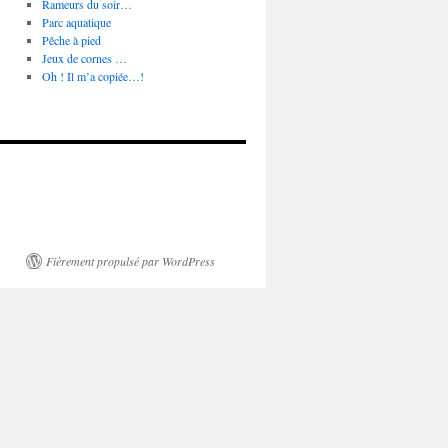
Rameurs du soir…
Parc aquatique
Pêche à pied
Jeux de cornes …
Oh ! Il m’a copiée…!
Fièrement propulsé par WordPress