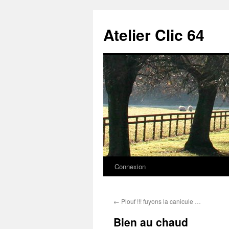
Aller
au
Atelier Clic 64
contenu
Connexion
←
Plouf !!! fuyons la canicule …
Bien au chaud