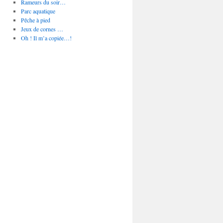
Rameurs du soir…
Parc aquatique
Pêche à pied
Jeux de cornes …
Oh ! Il m’a copiée…!