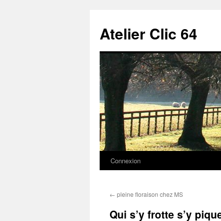
Aller
au
Atelier Clic 64
contenu
Connexion
←
pleine floraison chez MS
Qui s’y frotte s’y piq