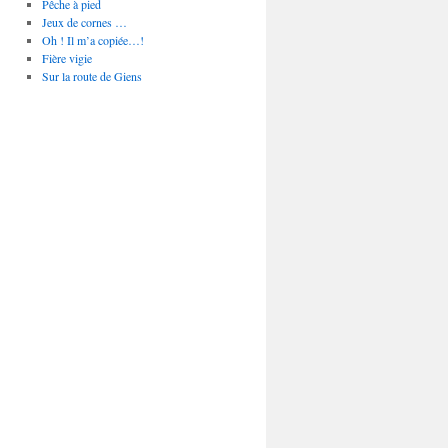
Pêche à pied
Jeux de cornes …
Oh ! Il m’a copiée…!
Fière vigie
Sur la route de Giens