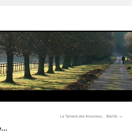
Le Tamaris des Amoureux… Biarritz
→
ue…