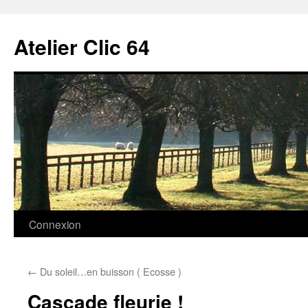
Aller
au
Atelier Clic 64
contenu
Connexion
←
Du soleil…en buisson ( Ecosse )
Cascade fleurie !