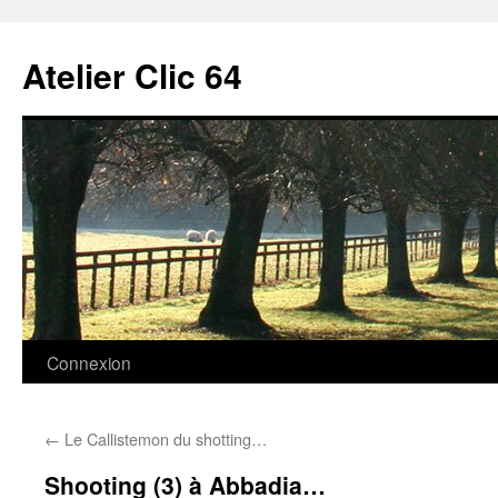
Aller
au
Atelier Clic 64
contenu
Connexion
←
Le Callistemon du shotting…
Shooting (3) à Abbadia…