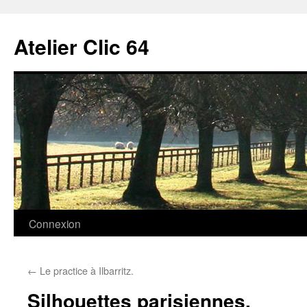
Aller
au
Atelier Clic 64
contenu
Connexion
←
Le practice à Ilbarritz.
Silhouettes parisiennes.