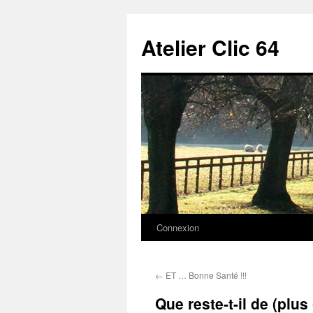
Aller
au
Atelier Clic 64
contenu
Connexion
←
ET … Bonne Santé !!!
Que reste-t-il de (plu