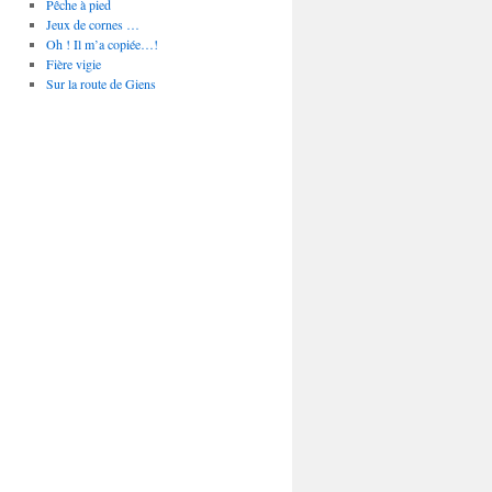
Pêche à pied
Jeux de cornes …
Oh ! Il m’a copiée…!
Fière vigie
Sur la route de Giens