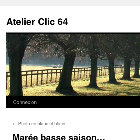
Aller
au
Atelier Clic 64
contenu
Connexion
←
Photo en blanc et blanc
Marée basse saison…