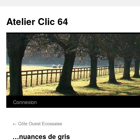
Aller
au
Atelier Clic 64
contenu
Connexion
←
Côte Ouest Ecossaise
…nuances de gris