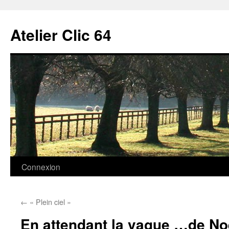
Aller
au
Atelier Clic 64
contenu
Connexion
←
« Plein ciel »
En attendant la vague …de Noë