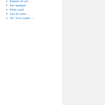
Rameurs du soir…
Parc aquatique
Pêche à pied
Jeux de cornes …
Oh ! Il m’a copiée…!