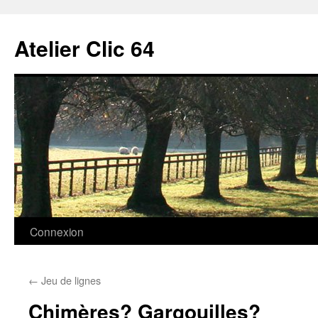
Aller
au
Atelier Clic 64
contenu
Connexion
←
Jeu de lignes
Chimères? Gargouilles?